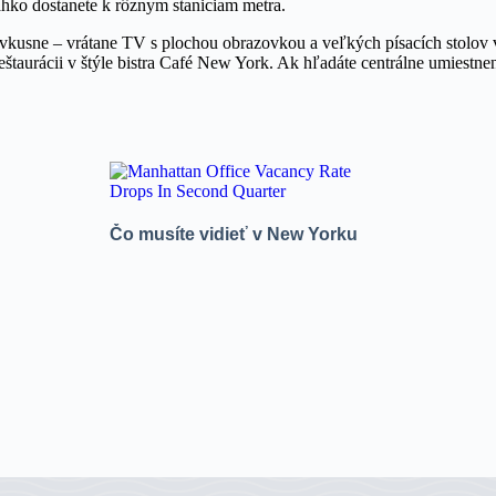
ľahko dostanete k rôznym staniciam metra.
usne – vrátane TV s plochou obrazovkou a veľkých písacích stolov v iz
j reštaurácii v štýle bistra Café New York. Ak hľadáte centrálne umiest
Čo musíte vidieť v New Yorku