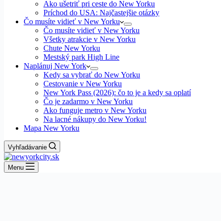
Ako ušetriť pri ceste do New Yorku
Príchod do USA: Najčastejšie otázky
Čo musíte vidieť v New Yorku
Čo musíte vidieť v New Yorku
Všetky atrakcie v New Yorku
Chute New Yorku
Mestský park High Line
Naplánuj New York
Kedy sa vybrať do New Yorku
Cestovanie v New Yorku
New York Pass (2026): čo to je a kedy sa oplatí
Čo je zadarmo v New Yorku
Ako funguje metro v New Yorku
Na lacné nákupy do New Yorku!
Mapa New Yorku
Vyhľadávanie
Menu