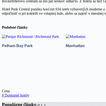
Rockefellerovo centrum sú len pár krokov odtiaľto. Z hotela sa tiež 
Hotel Park Central ponúka hosťom 934 izieb vybavených moderne a vk
odpočinúť si pri kokteili vo vstupnej hale, alebo sa najesť v miestne
Podobné články
Pelham Bay Park
Manhattan
Cena
#
Dostupné hotely
Populárne články