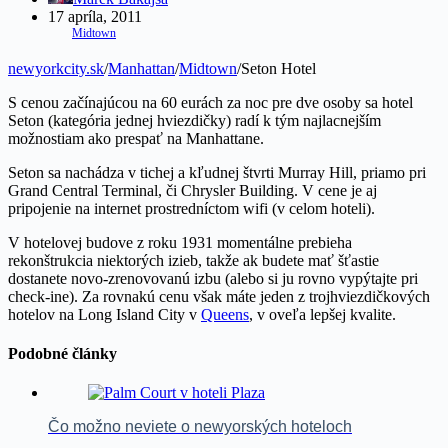
17 apríla, 2011
Midtown
newyorkcity.sk
/
Manhattan
/
Midtown
/
Seton Hotel
S cenou začínajúcou na 60 eurách za noc pre dve osoby sa hotel
Seton (kategória jednej hviezdičky) radí k tým najlacnejším
možnostiam ako prespať na Manhattane.
Seton sa nachádza v tichej a kľudnej štvrti Murray Hill, priamo pri
Grand Central Terminal, či Chrysler Building. V cene je aj
pripojenie na internet prostredníctom wifi (v celom hoteli).
V hotelovej budove z roku 1931 momentálne prebieha
rekonštrukcia niektorých izieb, takže ak budete mať šťastie
dostanete novo-zrenovovanú izbu (alebo si ju rovno vypýtajte pri
check-ine). Za rovnakú cenu však máte jeden z trojhviezdičkových
hotelov na Long Island City v
Queens
, v oveľa lepšej kvalite.
Podobné články
Čo možno neviete o newyorských hoteloch