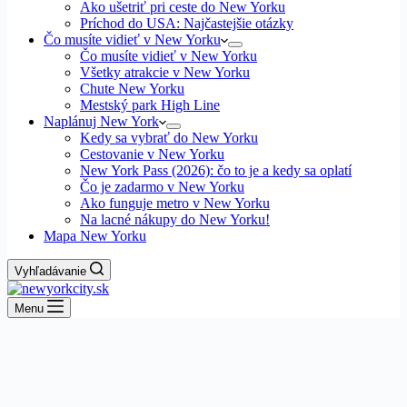
Ako ušetriť pri ceste do New Yorku
Príchod do USA: Najčastejšie otázky
Čo musíte vidieť v New Yorku
Čo musíte vidieť v New Yorku
Všetky atrakcie v New Yorku
Chute New Yorku
Mestský park High Line
Naplánuj New York
Kedy sa vybrať do New Yorku
Cestovanie v New Yorku
New York Pass (2026): čo to je a kedy sa oplatí
Čo je zadarmo v New Yorku
Ako funguje metro v New Yorku
Na lacné nákupy do New Yorku!
Mapa New Yorku
Vyhľadávanie
Menu