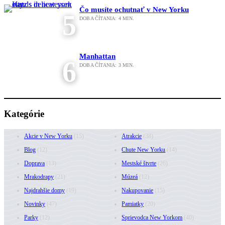
Čo musíte ochutnať v New Yorku
5
DOBA ČÍTANIA:
4
MIN.
Manhattan
6
DOBA ČÍTANIA:
3
MIN.
Kategórie
Akcie v New Yorku
(15)
Atrakcie
(38)
Blog
(12)
Chute New Yorku
(14)
Doprava
(13)
Mestské štvrte
(26)
Mrakodrapy
(21)
Múzeá
(12)
Najdrahšie domy
(19)
Nakupovanie
(15)
Novinky
(47)
Pamiatky
(20)
Parky
(12)
Sprievodca New Yorkom
(40)