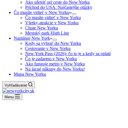
Ako ušetriť pri ceste do New Yorku
Príchod do USA: Najčastejšie otázky
Čo musíte vidieť v New Yorku
Čo musíte vidieť v New Yorku
Všetky atrakcie v New Yorku
Chute New Yorku
Mestský park High Line
Naplánuj New York
Kedy sa vybrať do New Yorku
Cestovanie v New Yorku
New York Pass (2026): čo to je a kedy sa oplatí
Čo je zadarmo v New Yorku
Ako funguje metro v New Yorku
Na lacné nákupy do New Yorku!
Mapa New Yorku
Vyhľadávanie
Menu