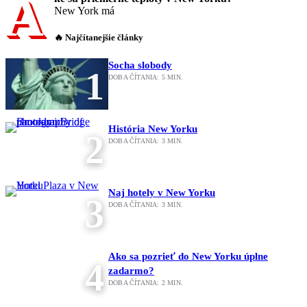
A
New York má
🔥 Najčítanejšie články
Socha slobody
1
DOBA ČÍTANIA:
5
MIN.
História New Yorku
2
DOBA ČÍTANIA:
3
MIN.
Naj hotely v New Yorku
3
DOBA ČÍTANIA:
3
MIN.
Ako sa pozrieť do New Yorku úplne
4
zadarmo?
DOBA ČÍTANIA:
2
MIN.