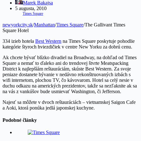
Marek Bakajsa
5 augusta, 2010
Times Square
newyorkcity.sk
/
Manhattan
/
Times Square
/
The Gallivant Times
Square Hotel
334 izieb hotela
Best Western
na Times Square poskytuje pohodlie
kategórie štyroch hviezdičiek v centre New Yorku za dobrú cenu.
Ak chcete bývať blízko divadiel na Broadway, na dohľad od Times
Square a nemať to ďaleko ani do trendovej štvrte Meatspacking
District k najlepšíám reštauráciám, skúste Best Western. Za svoje
peniaze dostanete bývanie v nedávno rekonštruovaných izbách s
wifi internetom, plochou TV, čo kávovarom. Hotel sa celý nesie v
duchu odkazu na amerických prezidentov, takže sa nezľaknite ak sa
na vás z vankúšov bude usmievať Washington, či Jefferson.
Najesť sa môžete v dvoch reštauráciách – vietnamskej Saigon Cafe
a Aoki, ktorá ponúka jedlá japonskej kuchyne.
Podobné články