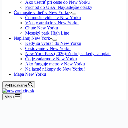
Ako ušetriť pri ceste do New Yorku
Príchod do USA: Najčastejšie otázky
Čo musíte vidieť v New Yorku
Čo musíte vidieť v New Yorku
Všetky atrakcie v New Yorku
Chute New Yorku
Mestský park High Line
Naplánuj New York
Kedy sa vybrať do New Yorku
Cestovanie v New Yorku
New York Pass (2026): čo to je a kedy sa oplatí
Čo je zadarmo v New Yorku
Ako funguje metro v New Yorku
Na lacné nákupy do New Yorku!
Mapa New Yorku
Vyhľadávanie
Menu