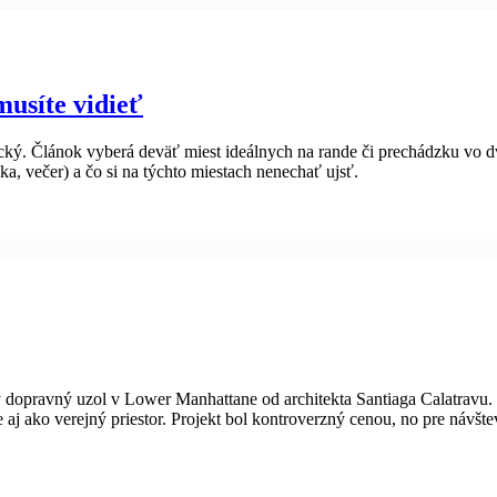
musíte vidieť
ký. Článok vyberá deväť miest ideálnych na rande či prechádzku vo dv
ka, večer) a čo si na týchto miestach nenechať ujsť.
 dopravný uzol v Lower Manhattane od architekta Santiaga Calatravu.
j ako verejný priestor. Projekt bol kontroverzný cenou, no pre návštev