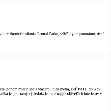
ojici: ikonické zákutia Central Parku, výhľady na panorámu, tiché
 Na jednom mieste spája viacero liniek metra, sieť PATH do New
níka je podstatný výsledok: jeden z najpôsobivejších interiérov v