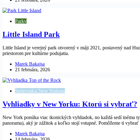
Parky
Little Island Park
Little Island je verejný park otvorený v máji 2021, postavený nad Hu
priestorom pre kultúrne podujatia.
Marek Bakajsa
21 februára, 2026
Sprievodca New Yorkom
Vyhliadky v New Yorku: Ktorú si vybrať?
New York ponúka viac ikonických vyhliadok, no každá sedí inému ty
panorama), aký je zážitok a koľko stojí vstupné. Pomôžeme ti vybrať
Marek Bakajsa
14 februára, 2026