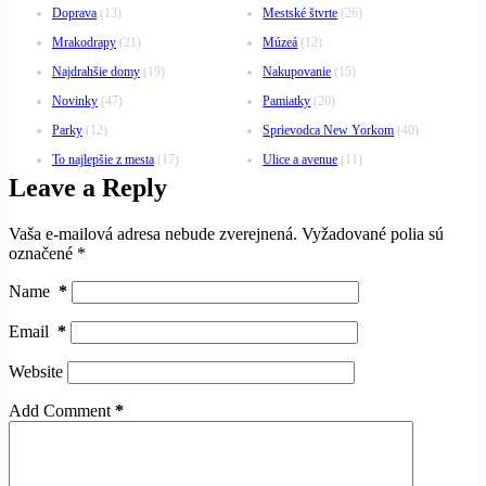
Doprava
(13)
Mestské štvrte
(26)
Mrakodrapy
(21)
Múzeá
(12)
Najdrahšie domy
(19)
Nakupovanie
(15)
Novinky
(47)
Pamiatky
(20)
Parky
(12)
Sprievodca New Yorkom
(40)
To najlepšie z mesta
(17)
Ulice a avenue
(11)
Leave a Reply
Vaša e-mailová adresa nebude zverejnená.
Vyžadované polia sú
označené
*
Name
*
Email
*
Website
Add Comment
*