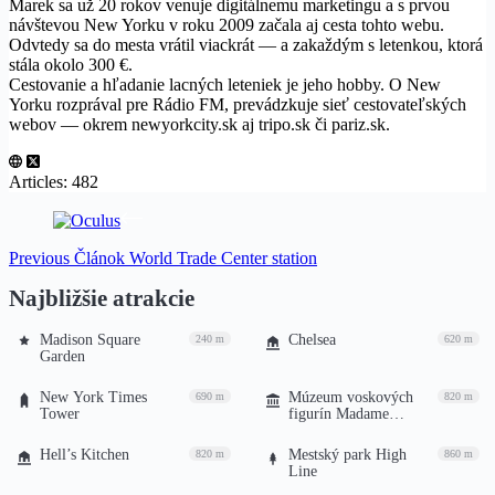
Marek sa už 20 rokov venuje digitálnemu marketingu a s prvou
návštevou New Yorku v roku 2009 začala aj cesta tohto webu.
Odvtedy sa do mesta vrátil viackrát — a zakaždým s letenkou, ktorá
stála okolo 300 €.
Cestovanie a hľadanie lacných leteniek je jeho hobby. O New
Yorku rozprával pre Rádio FM, prevádzkuje sieť cestovateľských
webov — okrem newyorkcity.sk aj tripo.sk či pariz.sk.
Articles: 482
Previous
Článok
World Trade Center station
Najbližšie atrakcie
Madison Square
Chelsea
240 m
620 m
Garden
New York Times
Múzeum voskových
690 m
820 m
Tower
figurín Madame
Tussaud
Hell’s Kitchen
Mestský park High
820 m
860 m
Line