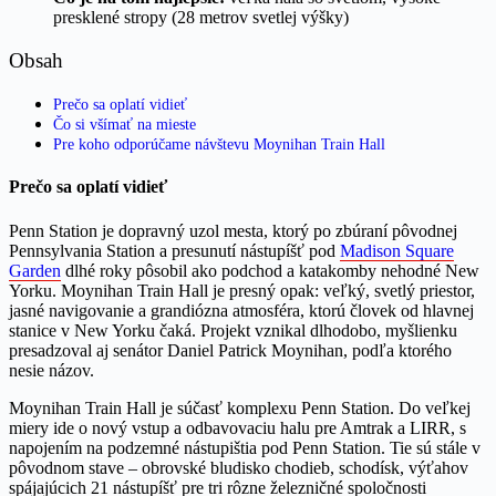
presklené stropy (28 metrov svetlej výšky)
Obsah
Prečo sa oplatí vidieť
Čo si všímať na mieste
Pre koho odporúčame návštevu Moynihan Train Hall
Prečo sa oplatí vidieť
Penn Station je dopravný uzol mesta, ktorý po zbúraní pôvodnej
Pennsylvania Station a presunutí nástupíšť pod
Madison Square
Garden
dlhé roky pôsobil ako podchod a katakomby nehodné New
Yorku. Moynihan Train Hall je presný opak: veľký, svetlý priestor,
jasné navigovanie a grandiózna atmosféra, ktorú človek od hlavnej
stanice v New Yorku čaká. Projekt vznikal dlhodobo, myšlienku
presadzoval aj senátor Daniel Patrick Moynihan, podľa ktorého
nesie názov.
Moynihan Train Hall je súčasť komplexu Penn Station. Do veľkej
miery ide o nový vstup a odbavovaciu halu pre Amtrak a LIRR, s
napojením na podzemné nástupištia pod Penn Station. Tie sú stále v
pôvodnom stave – obrovské bludisko chodieb, schodísk, výťahov
spájajúcich 21 nástupíšť pre tri rôzne železničné spoločnosti