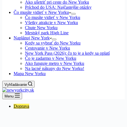
Ako ušetriť pri ceste do New Yorku
Príchod do USA: Najčastejšie otázky
Čo musíte vidieť v New Yorku
Čo musíte vidieť v New Yorku
Všetky atrakcie v New Yorku
Chute New Yorku
Mestský park High Line
Naplánuj New York
Kedy sa vybrať do New Yorku
Cestovanie v New Yorku
New York Pass (2026): čo to je a kedy sa oplatí
Čo je zadarmo v New Yorku
Ako funguje metro v New Yorku
Na lacné nákupy do New Yorku!
Mapa New Yorku
Vyhľadávanie
Menu
Doprava