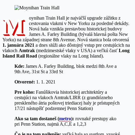
M
oynihan Train Hall je najväčší upgrade zážitku z
cestovania vlakmi v New Yorku za posledné dekády.
Nová hala vznikla prestavbou historickej budovy
James A. Farley Building (bývalá hlavná pošta New
Yorku) na západnej strane 8th Avenue. Nová stanica bola otvorená
1. januára 2021
a dnes slúži ako dôstojný vstup pre cestujúcich na
vlakoch
Amtrak
(medzimestské vlaky v USA) a veľkú časť
Long
Island Rail Road
(regionálne vlaky na Long Island).
Kde:
James A. Farley Building, blok medzi 8th Ave a
9th Ave, 31st St a 33rd St
Otvorené:
1. 1. 2021
Pre koho:
Fanúšikovia historickej architektúry a
cestujúci na vlakoch Amtrak/LIRR (z grandiózneho
preskleného átria poštovej triediacej haly je prístupných
17/21 nástupíšť podzemnej Penn Station)
Ako sa tam dostaneš (
metro
):
rovnaké prestupy ako
pri Penn Station, najmä A,C,E a 1,2,3
Čo je na tom najlepšie:
veľká hala so svetlom, vysoké