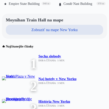
Empire State Building
Condé Nast Building
940 m
970 m
Moynihan Train Hall na mape
Zobraziť na mape New Yorku
🔥 Najčítanejšie články
Socha slobody
1
DOBA ČÍTANIA:
5
MIN.
Naj hotely v New Yorku
2
DOBA ČÍTANIA:
3
MIN.
História New Yorku
3
DOBA ČÍTANIA:
3
MIN.