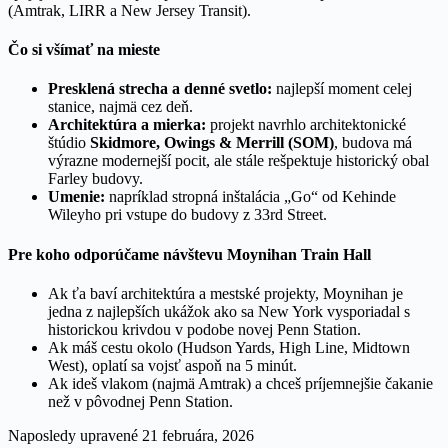
(Amtrak, LIRR a New Jersey Transit).
Čo si všímať na mieste
Presklená strecha a denné svetlo:
najlepší moment celej
stanice, najmä cez deň.
Architektúra a mierka:
projekt navrhlo architektonické
štúdio
Skidmore, Owings & Merrill (SOM)
, budova má
výrazne modernejší pocit, ale stále rešpektuje historický obal
Farley budovy.
Umenie:
napríklad stropná inštalácia „Go“ od Kehinde
Wileyho pri vstupe do budovy z 33rd Street.
Pre koho odporúčame návštevu Moynihan Train Hall
Ak ťa baví architektúra a mestské projekty, Moynihan je
jedna z najlepších ukážok ako sa New York vysporiadal s
historickou krivdou v podobe novej Penn Station.
Ak máš cestu okolo (Hudson Yards, High Line, Midtown
West), oplatí sa vojsť aspoň na 5 minút.
Ak ideš vlakom (najmä Amtrak) a chceš príjemnejšie čakanie
než v pôvodnej Penn Station.
Naposledy upravené
21 februára, 2026