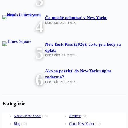
Čo musíte ochutnať v New Yorku
4
DOBA ČÍTANIA:
4
MIN.
New York Pass (2026): čo to je a kedy sa
5
oplatí
DOBA ČÍTANIA:
2
MIN.
Ako sa pozrieť do New Yorku úplne
6
zadarmo?
DOBA ČÍTANIA:
2
MIN.
Kategórie
Akcie v New Yorku
(15)
Atrakcie
(38)
Blog
(12)
Chute New Yorku
(14)