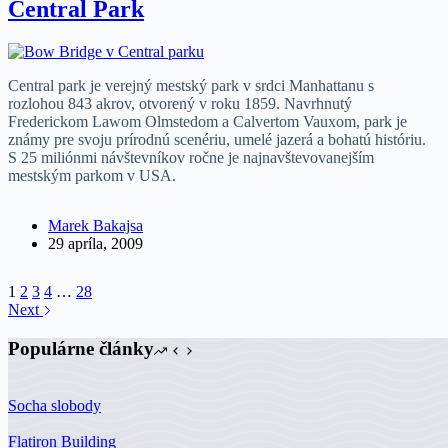
Central Park
Central park je verejný mestský park v srdci Manhattanu s
rozlohou 843 akrov, otvorený v roku 1859. Navrhnutý
Frederickom Lawom Olmstedom a Calvertom Vauxom, park je
známy pre svoju prírodnú scenériu, umelé jazerá a bohatú históriu.
S 25 miliónmi návštevníkov ročne je najnavštevovanejším
mestským parkom v USA.
Marek Bakajsa
29 apríla, 2009
1
2
3
4
…
28
Next
Populárne články
Socha slobody
Flatiron Building