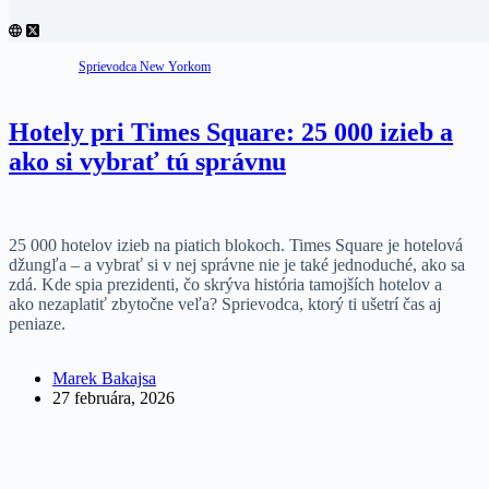
Sprievodca New Yorkom
Hotely pri Times Square: 25 000 izieb a
ako si vybrať tú správnu
25 000 hotelov izieb na piatich blokoch. Times Square je hotelová
džungľa – a vybrať si v nej správne nie je také jednoduché, ako sa
zdá. Kde spia prezidenti, čo skrýva história tamojších hotelov a
ako nezaplatiť zbytočne veľa? Sprievodca, ktorý ti ušetrí čas aj
peniaze.
Marek Bakajsa
27 februára, 2026