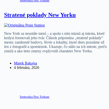
Sprievodca New Yorkom
Stratené poklady New Yorku
New York sa neustále mení – a spolu s ním miznú aj miesta, ktoré
kedysi formovali jeho tvár. Článok pripomína „stratené poklady“
mesta: zaniknuté budovy, štvrte a lokality, ktoré dnes poznáme už
len z fotografií a spomienok. Ukazuje, čo stálo na ich mieste, prečo
zmizli a ako tieto zmeny ovplyvnili charakter New Yorku.
Marek Bakajsa
4 februára, 2026
Sprievodca New Yorkom