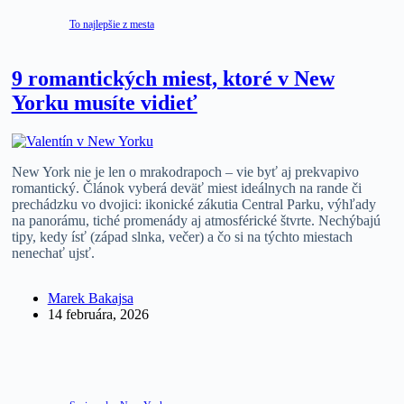
To najlepšie z mesta
9 romantických miest, ktoré v New
Yorku musíte vidieť
New York nie je len o mrakodrapoch – vie byť aj prekvapivo
romantický. Článok vyberá deväť miest ideálnych na rande či
prechádzku vo dvojici: ikonické zákutia Central Parku, výhľady
na panorámu, tiché promenády aj atmosférické štvrte. Nechýbajú
tipy, kedy ísť (západ slnka, večer) a čo si na týchto miestach
nenechať ujsť.
Marek Bakajsa
14 februára, 2026