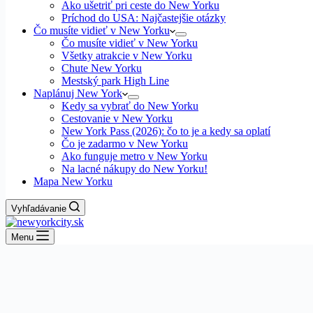
Ako ušetriť pri ceste do New Yorku
Príchod do USA: Najčastejšie otázky
Čo musíte vidieť v New Yorku
Čo musíte vidieť v New Yorku
Všetky atrakcie v New Yorku
Chute New Yorku
Mestský park High Line
Naplánuj New York
Kedy sa vybrať do New Yorku
Cestovanie v New Yorku
New York Pass (2026): čo to je a kedy sa oplatí
Čo je zadarmo v New Yorku
Ako funguje metro v New Yorku
Na lacné nákupy do New Yorku!
Mapa New Yorku
Vyhľadávanie
Menu