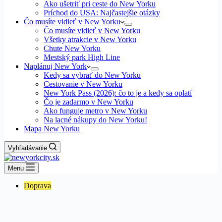
Ako ušetriť pri ceste do New Yorku
Príchod do USA: Najčastejšie otázky
Čo musíte vidieť v New Yorku
Čo musíte vidieť v New Yorku
Všetky atrakcie v New Yorku
Chute New Yorku
Mestský park High Line
Naplánuj New York
Kedy sa vybrať do New Yorku
Cestovanie v New Yorku
New York Pass (2026): čo to je a kedy sa oplatí
Čo je zadarmo v New Yorku
Ako funguje metro v New Yorku
Na lacné nákupy do New Yorku!
Mapa New Yorku
Vyhľadávanie
Menu
Doprava