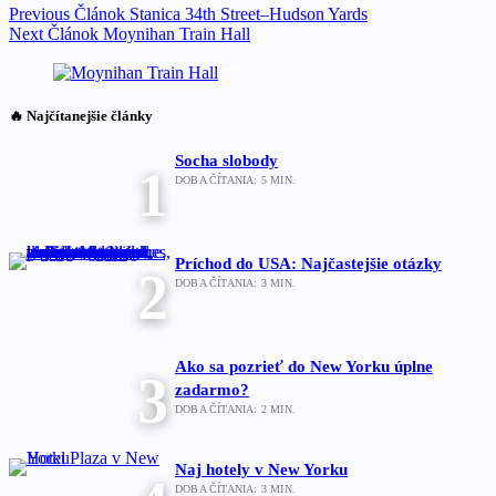
Previous
Článok
Stanica 34th Street–Hudson Yards
Next
Článok
Moynihan Train Hall
🔥 Najčítanejšie články
Socha slobody
1
DOBA ČÍTANIA:
5
MIN.
Príchod do USA: Najčastejšie otázky
2
DOBA ČÍTANIA:
3
MIN.
Ako sa pozrieť do New Yorku úplne
3
zadarmo?
DOBA ČÍTANIA:
2
MIN.
Naj hotely v New Yorku
DOBA ČÍTANIA:
3
MIN.