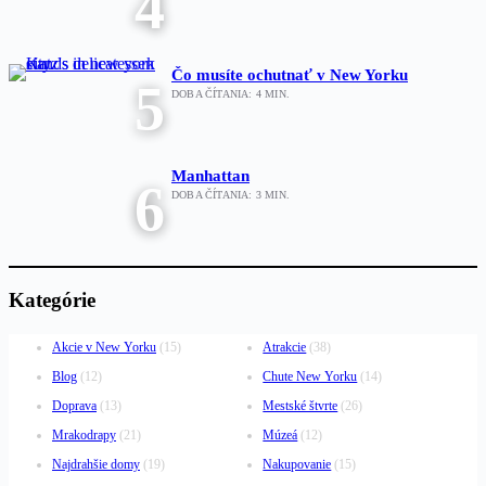
4
Čo musíte ochutnať v New Yorku
5
DOBA ČÍTANIA:
4
MIN.
Manhattan
6
DOBA ČÍTANIA:
3
MIN.
Kategórie
Akcie v New Yorku
(15)
Atrakcie
(38)
Blog
(12)
Chute New Yorku
(14)
Doprava
(13)
Mestské štvrte
(26)
Mrakodrapy
(21)
Múzeá
(12)
Najdrahšie domy
(19)
Nakupovanie
(15)