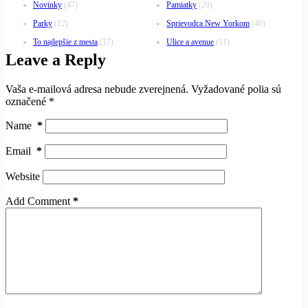
Novinky
(47)
Pamiatky
(20)
Parky
(12)
Sprievodca New Yorkom
(40)
To najlepšie z mesta
(17)
Ulice a avenue
(11)
Leave a Reply
Vaša e-mailová adresa nebude zverejnená.
Vyžadované polia sú
označené
*
Name
*
Email
*
Website
Add Comment
*