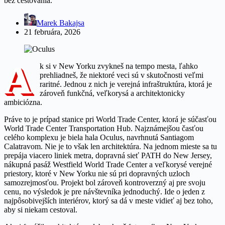
bez cestovania.
Marek Bakajsa
21 februára, 2026
A
k si v New Yorku zvykneš na tempo mesta, ľahko
prehliadneš, že niektoré veci sú v skutočnosti veľmi
raritné. Jednou z nich je verejná infraštruktúra, ktorá je
zároveň funkčná, veľkorysá a architektonicky
ambiciózna.
Práve to je prípad stanice pri World Trade Center, ktorá je súčasťou
World Trade Center Transportation Hub. Najznámejšou časťou
celého komplexu je biela hala Oculus, navrhnutá Santiagom
Calatravom. Nie je to však len architektúra. Na jednom mieste sa tu
prepája viacero liniek metra, dopravná sieť PATH do New Jersey,
nákupná pasáž Westfield World Trade Center a veľkorysé verejné
priestory, ktoré v New Yorku nie sú pri dopravných uzloch
samozrejmosťou. Projekt bol zároveň kontroverzný aj pre svoju
cenu, no výsledok je pre návštevníka jednoduchý. Ide o jeden z
najpôsobivejších interiérov, ktorý sa dá v meste vidieť aj bez toho,
aby si niekam cestoval.