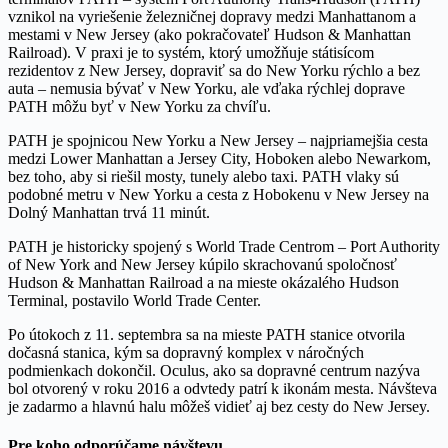
vznikol na vyriešenie železničnej dopravy medzi Manhattanom a
mestami v New Jersey (ako pokračovateľ Hudson & Manhattan
Railroad). V praxi je to systém, ktorý umožňuje státisícom
rezidentov z New Jersey, dopraviť sa do New Yorku rýchlo a bez
auta – nemusia bývať v New Yorku, ale vďaka rýchlej doprave
PATH môžu byť v New Yorku za chvíľu.
PATH je spojnicou New Yorku a New Jersey – najpriamejšia cesta
medzi Lower Manhattan a Jersey City, Hoboken alebo Newarkom,
bez toho, aby si riešil mosty, tunely alebo taxi. PATH vlaky sú
podobné metru v New Yorku a cesta z Hobokenu v New Jersey na
Dolný Manhattan trvá 11 minút.
PATH je historicky spojený s World Trade Centrom – Port Authority
of New York and New Jersey kúpilo skrachovanú spoločnosť
Hudson & Manhattan Railroad a na mieste okázalého Hudson
Terminal, postavilo World Trade Center.
Po útokoch z 11. septembra sa na mieste PATH stanice otvorila
dočasná stanica, kým sa dopravný komplex v náročných
podmienkach dokončil. Oculus, ako sa dopravné centrum nazýva
bol otvorený v roku 2016 a odvtedy patrí k ikonám mesta. Návšteva
je zadarmo a hlavnú halu môžeš vidieť aj bez cesty do New Jersey.
Pre koho odporúčame návštevu