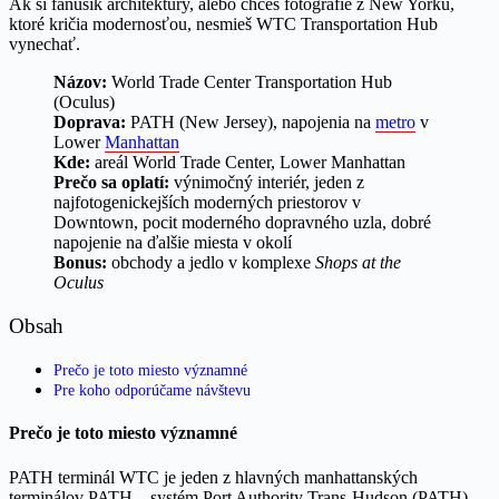
Ak si fanúšik architektúry, alebo chceš fotografie z New Yorku,
ktoré kričia modernosťou, nesmieš WTC Transportation Hub
vynechať.
Názov:
World Trade Center Transportation Hub
(Oculus)
Doprava:
PATH (New Jersey), napojenia na
metro
v
Lower
Manhattan
Kde:
areál World Trade Center, Lower Manhattan
Prečo sa oplatí:
výnimočný interiér, jeden z
najfotogenickejších moderných priestorov v
Downtown, pocit moderného dopravného uzla, dobré
napojenie na ďalšie miesta v okolí
Bonus:
obchody a jedlo v komplexe
Shops at the
Oculus
Obsah
Prečo je toto miesto významné
Pre koho odporúčame návštevu
Prečo je toto miesto významné
PATH terminál WTC je jeden z hlavných manhattanských
terminálov PATH – systém Port Authority Trans-Hudson (PATH)