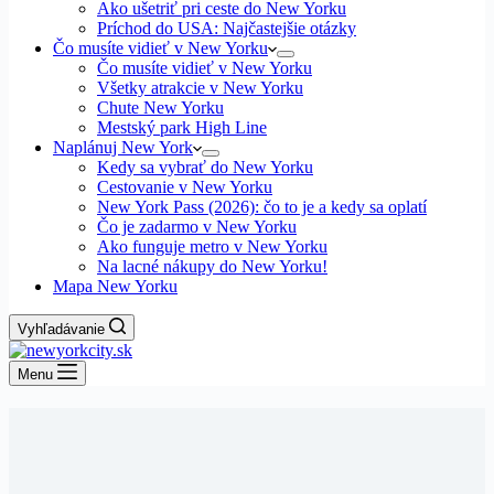
Ako ušetriť pri ceste do New Yorku
Príchod do USA: Najčastejšie otázky
Čo musíte vidieť v New Yorku
Čo musíte vidieť v New Yorku
Všetky atrakcie v New Yorku
Chute New Yorku
Mestský park High Line
Naplánuj New York
Kedy sa vybrať do New Yorku
Cestovanie v New Yorku
New York Pass (2026): čo to je a kedy sa oplatí
Čo je zadarmo v New Yorku
Ako funguje metro v New Yorku
Na lacné nákupy do New Yorku!
Mapa New Yorku
Vyhľadávanie
Menu