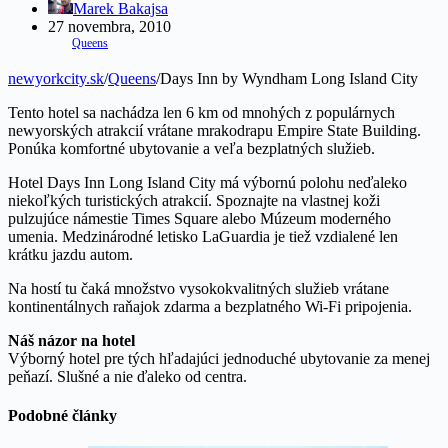
Marek Bakajsa
27 novembra, 2010
Queens
newyorkcity.sk
/
Queens
/
Days Inn by Wyndham Long Island City
Tento hotel sa nachádza len 6 km od mnohých z populárnych
newyorských atrakcií vrátane mrakodrapu Empire State Building.
Ponúka komfortné ubytovanie a veľa bezplatných služieb.
Hotel Days Inn Long Island City má výbornú polohu neďaleko
niekoľkých turistických atrakcií. Spoznajte na vlastnej koži
pulzujúce námestie Times Square alebo Múzeum moderného
umenia. Medzinárodné letisko LaGuardia je tiež vzdialené len
krátku jazdu autom.
Na hostí tu čaká množstvo vysokokvalitných služieb vrátane
kontinentálnych raňajok zdarma a bezplatného Wi-Fi pripojenia.
Náš názor na hotel
Výborný hotel pre tých hľadajúci jednoduché ubytovanie za menej
peňazí. Slušné a nie ďaleko od centra.
Podobné články