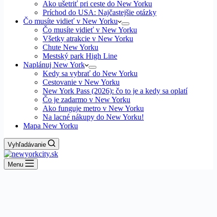
Ako ušetriť pri ceste do New Yorku
Príchod do USA: Najčastejšie otázky
Čo musíte vidieť v New Yorku
Čo musíte vidieť v New Yorku
Všetky atrakcie v New Yorku
Chute New Yorku
Mestský park High Line
Naplánuj New York
Kedy sa vybrať do New Yorku
Cestovanie v New Yorku
New York Pass (2026): čo to je a kedy sa oplatí
Čo je zadarmo v New Yorku
Ako funguje metro v New Yorku
Na lacné nákupy do New Yorku!
Mapa New Yorku
Vyhľadávanie
Menu