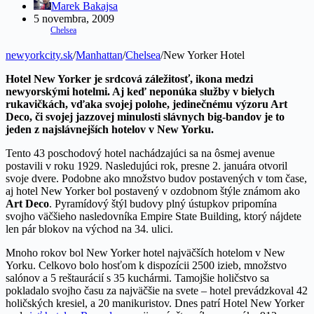
Marek Bakajsa
5 novembra, 2009
Chelsea
newyorkcity.sk
/
Manhattan
/
Chelsea
/
New Yorker Hotel
Hotel New Yorker je srdcová záležitosť, ikona medzi
newyorskými hotelmi. Aj keď neponúka služby v bielych
rukavičkách, vďaka svojej polohe, jedinečnému výzoru Art
Deco, či svojej jazzovej minulosti slávnych big-bandov je to
jeden z najslávnejších hotelov v New Yorku.
Tento 43 poschodový hotel nachádzajúci sa na ôsmej avenue
postavili v roku 1929. Nasledujúci rok, presne 2. januára otvoril
svoje dvere. Podobne ako množstvo budov postavených v tom čase,
aj hotel New Yorker bol postavený v ozdobnom štýle známom ako
Art Deco
. Pyramídový štýl budovy plný ústupkov pripomína
svojho väčšieho nasledovníka Empire State Building, ktorý nájdete
len pár blokov na východ na 34. ulici.
Mnoho rokov bol New Yorker hotel najväčších hotelom v New
Yorku. Celkovo bolo hosťom k dispozícii 2500 izieb, množstvo
salónov a 5 reštaurácií s 35 kuchármi. Tamojšie holičstvo sa
pokladalo svojho času za najväčšie na svete – hotel prevádzkoval 42
holičských kresiel, a 20 manikuristov. Dnes patrí Hotel New Yorker