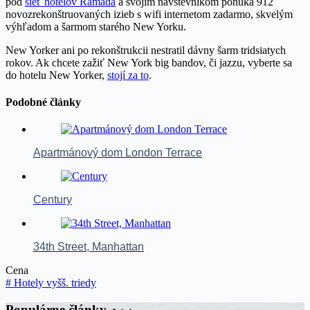
pod
sieť hotelov Ramada
a svojim návštevníkom ponúka 912
novozrekonštruovaných izieb s wifi internetom zadarmo, skvelým
výhľadom a šarmom starého New Yorku.
New Yorker ani po rekonštrukcii nestratil dávny šarm tridsiatych
rokov. Ak chcete zažiť New York big bandov, či jazzu, vyberte sa
do hotelu New Yorker,
stojí za to
.
Podobné články
Apartmánový dom London Terrace
Century
34th Street, Manhattan
Cena
#
Hotely vyšš. triedy
Populárne články