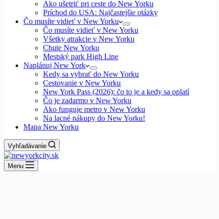
Ako ušetriť pri ceste do New Yorku
Príchod do USA: Najčastejšie otázky
Čo musíte vidieť v New Yorku
Čo musíte vidieť v New Yorku
Všetky atrakcie v New Yorku
Chute New Yorku
Mestský park High Line
Naplánuj New York
Kedy sa vybrať do New Yorku
Cestovanie v New Yorku
New York Pass (2026): čo to je a kedy sa oplatí
Čo je zadarmo v New Yorku
Ako funguje metro v New Yorku
Na lacné nákupy do New Yorku!
Mapa New Yorku
Vyhľadávanie
Menu