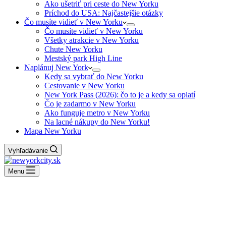
Ako ušetriť pri ceste do New Yorku
Príchod do USA: Najčastejšie otázky
Čo musíte vidieť v New Yorku
Čo musíte vidieť v New Yorku
Všetky atrakcie v New Yorku
Chute New Yorku
Mestský park High Line
Naplánuj New York
Kedy sa vybrať do New Yorku
Cestovanie v New Yorku
New York Pass (2026): čo to je a kedy sa oplatí
Čo je zadarmo v New Yorku
Ako funguje metro v New Yorku
Na lacné nákupy do New Yorku!
Mapa New Yorku
Vyhľadávanie
Menu