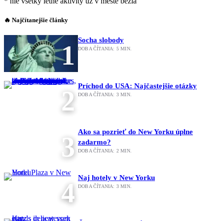
* nie všetky letné aktivity už v meste bežia
🔥 Najčítanejšie články
Socha slobody
1
DOBA ČÍTANIA:
5
MIN.
Príchod do USA: Najčastejšie otázky
2
DOBA ČÍTANIA:
3
MIN.
Ako sa pozrieť do New Yorku úplne
3
zadarmo?
DOBA ČÍTANIA:
2
MIN.
Naj hotely v New Yorku
4
DOBA ČÍTANIA:
3
MIN.