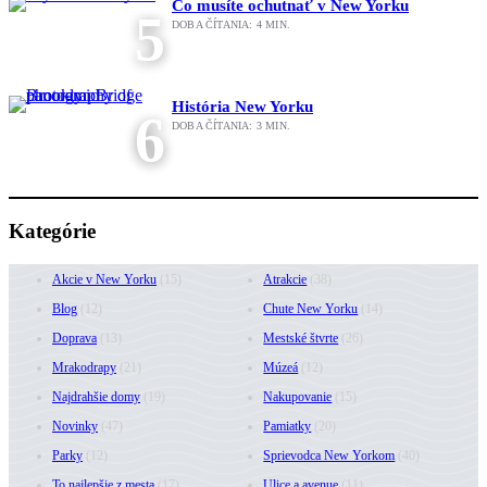
Čo musíte ochutnať v New Yorku
5
DOBA ČÍTANIA:
4
MIN.
História New Yorku
6
DOBA ČÍTANIA:
3
MIN.
Kategórie
Akcie v New Yorku
(15)
Atrakcie
(38)
Blog
(12)
Chute New Yorku
(14)
Doprava
(13)
Mestské štvrte
(26)
Mrakodrapy
(21)
Múzeá
(12)
Najdrahšie domy
(19)
Nakupovanie
(15)
Novinky
(47)
Pamiatky
(20)
Parky
(12)
Sprievodca New Yorkom
(40)
To najlepšie z mesta
(17)
Ulice a avenue
(11)