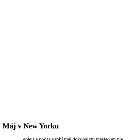
Máj v New Yorku
eplejšie počasie robí máj dokonalým mesiacom pre