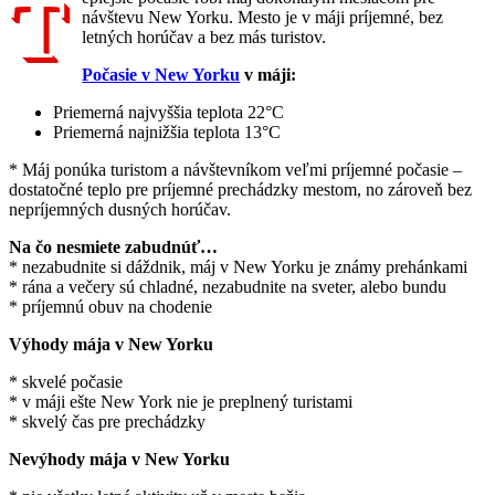
T
návštevu New Yorku. Mesto je v máji príjemné, bez
letných horúčav a bez más turistov.
Počasie v New Yorku
v máji:
Priemerná najvyššia teplota 22°C
Priemerná najnižšia teplota 13°C
* Máj ponúka turistom a návštevníkom veľmi príjemné počasie –
dostatočné teplo pre príjemné prechádzky mestom, no zároveň bez
nepríjemných dusných horúčav.
Na čo nesmiete zabudnúť…
* nezabudnite si dáždnik, máj v New Yorku je známy prehánkami
* rána a večery sú chladné, nezabudnite na sveter, alebo bundu
* príjemnú obuv na chodenie
Výhody mája v New Yorku
* skvelé počasie
* v máji ešte New York nie je preplnený turistami
* skvelý čas pre prechádzky
Nevýhody mája v New Yorku