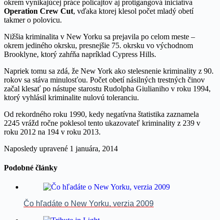
okrem vynikajúcej práce policajtov aj protigangová iniciatíva
Operation Crew Cut
, vďaka ktorej klesol počet mladý obetí
takmer o polovicu.
Nižšia kriminalita v New Yorku sa prejavila po celom meste –
okrem jediného okrsku, presnejšie 75. okrsku vo východnom
Brooklyne, ktorý zahŕňa napríklad Cypress Hills.
Napriek tomu sa zdá, že New York ako stelesnenie kriminality z 90.
rokov sa stáva minulosťou. Počet obetí násilných trestných činov
začal klesať po nástupe starostu Rudolpha Giulianiho v roku 1994,
ktorý vyhlásil kriminalite nulovú toleranciu.
Od rekordného roku 1990, kedy negatívna štatistika zaznamela
2245 vrážd ročne poklesol tento ukazovateľ kriminality z 239 v
roku 2012 na 194 v roku 2013.
Naposledy upravené
1 januára, 2014
Podobné články
Čo hľadáte o New Yorku, verzia 2009