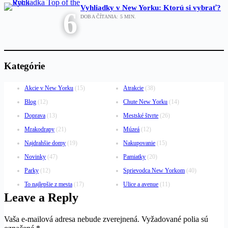
Vyhliadky v New Yorku: Ktorú si vybrať?
6
DOBA ČÍTANIA:
5
MIN.
Kategórie
Akcie v New Yorku
(15)
Atrakcie
(38)
Blog
(12)
Chute New Yorku
(14)
Doprava
(13)
Mestské štvrte
(26)
Mrakodrapy
(21)
Múzeá
(12)
Najdrahšie domy
(19)
Nakupovanie
(15)
Novinky
(47)
Pamiatky
(20)
Parky
(12)
Sprievodca New Yorkom
(40)
To najlepšie z mesta
(17)
Ulice a avenue
(11)
Leave a Reply
Vaša e-mailová adresa nebude zverejnená.
Vyžadované polia sú