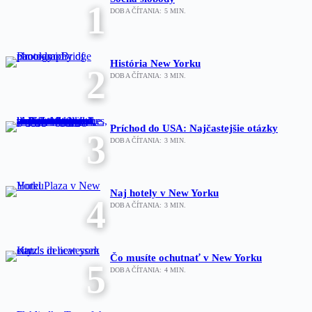
1
DOBA ČÍTANIA:
5
MIN.
História New Yorku
2
DOBA ČÍTANIA:
3
MIN.
Príchod do USA: Najčastejšie otázky
3
DOBA ČÍTANIA:
3
MIN.
Naj hotely v New Yorku
4
DOBA ČÍTANIA:
3
MIN.
Čo musíte ochutnať v New Yorku
5
DOBA ČÍTANIA:
4
MIN.