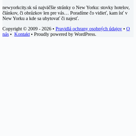
newyorkcity.sk sú najväčšie stránky o New Yorku: stovky hotelov,
článkov, či obrázkov len pre vás… Poradíme čo vidieť, kam ísť v
New Yorku a kde sa ubytovať či najesť.
Copyright © 2009 - 2026 •
Pravidlá ochrany osobných údajov
•
O
nás
•
Kontakt
• Proudly powered by WordPress.