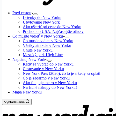
Pred cestou
Letenky do New Yorku
Ubytovanie New York
Ako ušetriť pri ceste do New Yorku
Príchod do USA: Najčastejšie otázky
Čo musíte vidieť v New Yorku
Čo musíte vidieť v New Yorku
Všetky atrakcie v New Yorku
Chute New Yorku
Mestský park High Line
Naplánuj New York
Kedy sa vybrať do New Yorku
Cestovanie v New Yorku
New York Pass (2026): čo to je a kedy sa oplatí
Čo je zadarmo v New Yorku
Ako funguje metro v New Yorku
Na lacné nákupy do New Yorku!
Mapa New Yorku
Vyhľadávanie