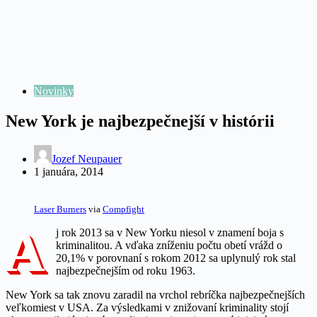
Novinky
New York je najbezpečnejší v histórii
Jozef Neupauer
1 januára, 2014
Laser Burners
via
Compfight
A
j rok 2013 sa v New Yorku niesol v znamení boja s
kriminalitou. A vďaka zníženiu počtu obetí vrážd o
20,1% v porovnaní s rokom 2012 sa uplynulý rok stal
najbezpečnejším od roku 1963.
New York sa tak znovu zaradil na vrchol rebríčka najbezpečnejších
veľkomiest v USA. Za výsledkami v znižovaní kriminality stojí