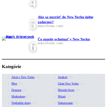
4
Ako sa pozrieť do New Yorku úplne
5
zadarmo?
DOBA ČÍTANIA:
2
MIN.
Čo musíte ochutnať v New Yorku
6
DOBA ČÍTANIA:
4
MIN.
Kategórie
Akcie v New Yorku
(15)
Atrakcie
(38)
Blog
(12)
Chute New Yorku
(14)
Doprava
(13)
Mestské štvrte
(26)
Mrakodrapy
(21)
Múzeá
(12)
Najdrahšie domy
(19)
Nakupovanie
(15)