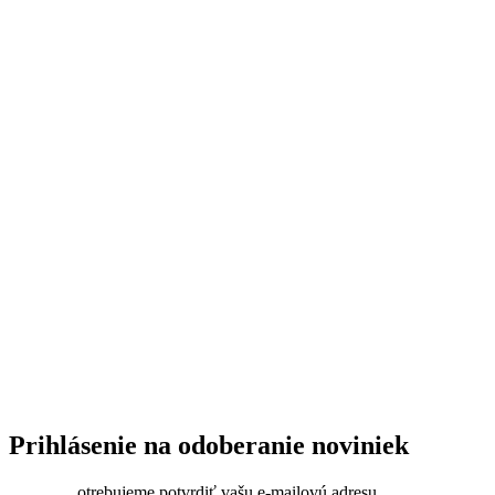
Prihlásenie na odoberanie noviniek
otrebujeme potvrdiť vašu e-mailovú adresu.