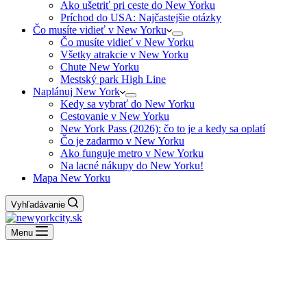
Ako ušetriť pri ceste do New Yorku
Príchod do USA: Najčastejšie otázky
Čo musíte vidieť v New Yorku
Čo musíte vidieť v New Yorku
Všetky atrakcie v New Yorku
Chute New Yorku
Mestský park High Line
Naplánuj New York
Kedy sa vybrať do New Yorku
Cestovanie v New Yorku
New York Pass (2026): čo to je a kedy sa oplatí
Čo je zadarmo v New Yorku
Ako funguje metro v New Yorku
Na lacné nákupy do New Yorku!
Mapa New Yorku
Vyhľadávanie
Menu