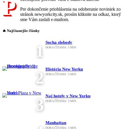
P
Pre dokončenie priohlásenia na odoberanie noviniek zo
stránok newyorkcity.sk, prosím kliknite na odkaz, ktorý
sme Vám zaslali e-mailom.
🔥 Najčítanejšie články
Socha slobody
1
DOBA ČÍTANIA:
5
MIN.
História New Yorku
2
DOBA ČÍTANIA:
3
MIN.
Naj hotely v New Yorku
3
DOBA ČÍTANIA:
3
MIN.
Manhattan
DOBA ČÍTANIA:
3
MIN.