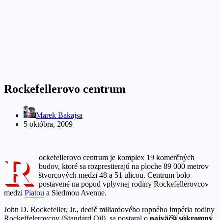
Rockefellerovo centrum
Marek Bakajsa
5 októbra, 2009
R
ockefellerovo centrum je komplex 19 komerčných
budov, ktoré sa rozprestierajú na ploche 89 000 metrov
štvorcových medzi 48 a 51 ulicou. Centrum bolo
postavené na popud vplyvnej rodiny Rockefellerovcov
medzi
Piatou
a Siedmou Avenue.
John D. Rockefeller, Jr., dedič miliardového ropného impéria rodiny
Rockeffelerovcov (Standard Oil), sa postaral o
najväčší súkromný