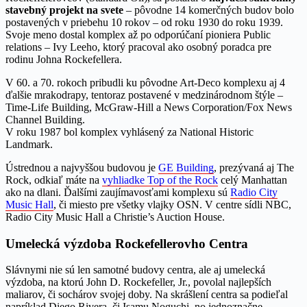
stavebný projekt na svete
– pôvodne 14 komerčných budov bolo
postavených v priebehu 10 rokov – od roku 1930 do roku 1939.
Svoje meno dostal komplex až po odporúčaní pioniera Public
relations – Ivy Leeho, ktorý pracoval ako osobný poradca pre
rodinu Johna Rockefellera.
V 60. a 70. rokoch pribudli ku pôvodne Art-Deco komplexu aj 4
ďalšie mrakodrapy, tentoraz postavené v medzinárodnom štýle –
Time-Life Building, McGraw-Hill a News Corporation/Fox News
Channel Building.
V roku 1987 bol komplex vyhlásený za National Historic
Landmark.
Ústrednou a najvyššou budovou je
GE Building
, prezývaná aj The
Rock, odkiaľ máte na
vyhliadke Top of the Rock
celý Manhattan
ako na dlani. Ďalšími zaujímavosťami komplexu sú
Radio City
Music Hall
, či miesto pre všetky vlajky OSN. V centre sídli NBC,
Radio City Music Hall a Christie’s Auction House.
Umelecká výzdoba Rockefellerovho Centra
Slávnymi nie sú len samotné budovy centra, ale aj umelecká
výzdoba, na ktorú John D. Rockefeller, Jr., povolal najlepších
maliarov, či sochárov svojej doby. Na skrášlení centra sa podieľal
napríklad Diego Rivera, či Isamu Noguchi, no jednoznačne