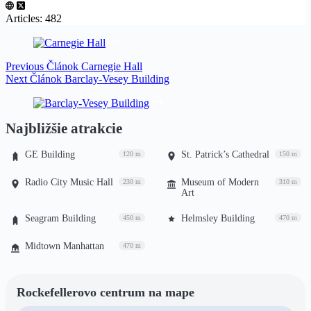
Articles: 482
Previous
Článok
Carnegie Hall
Next
Článok
Barclay-Vesey Building
Najbližšie atrakcie
GE Building
St. Patrick’s Cathedral
120 m
150 m
Radio City Music Hall
Museum of Modern
230 m
310 m
Art
Seagram Building
Helmsley Building
450 m
470 m
Midtown Manhattan
470 m
Rockefellerovo centrum na mape