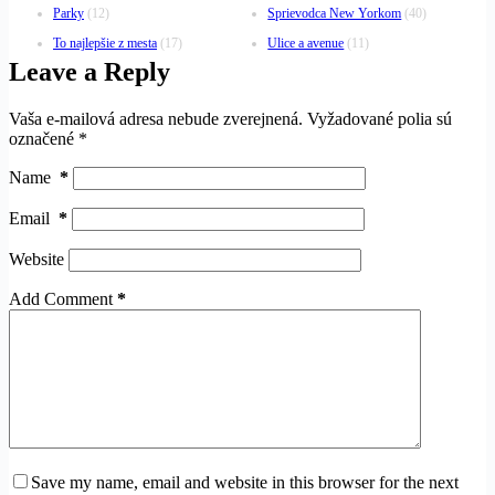
Parky
(12)
Sprievodca New Yorkom
(40)
To najlepšie z mesta
(17)
Ulice a avenue
(11)
Leave a Reply
Vaša e-mailová adresa nebude zverejnená.
Vyžadované polia sú
označené
*
Name
*
Email
*
Website
Add Comment
*
Save my name, email and website in this browser for the next