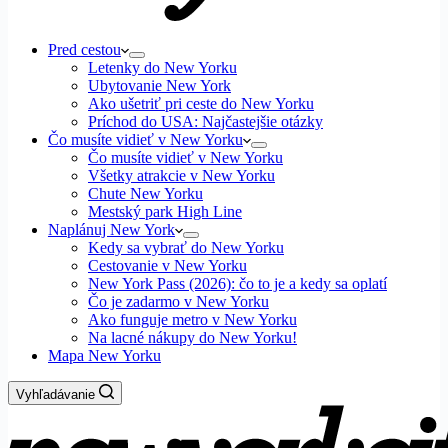
Pred cestou
Letenky do New Yorku
Ubytovanie New York
Ako ušetriť pri ceste do New Yorku
Príchod do USA: Najčastejšie otázky
Čo musíte vidieť v New Yorku
Čo musíte vidieť v New Yorku
Všetky atrakcie v New Yorku
Chute New Yorku
Mestský park High Line
Naplánuj New York
Kedy sa vybrať do New Yorku
Cestovanie v New Yorku
New York Pass (2026): čo to je a kedy sa oplatí
Čo je zadarmo v New Yorku
Ako funguje metro v New Yorku
Na lacné nákupy do New Yorku!
Mapa New Yorku
Vyhľadávanie