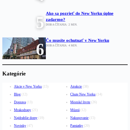
Ako sa pozrieť do New Yorku úplne
5
zadarmo?
DOBA ČÍTANIA:
2
MIN.
Čo musíte ochutnať v New Yorku
6
DOBA ČÍTANIA:
4
MIN.
Kategórie
Akcie v New Yorku
(15)
Atrakcie
(38)
Blog
(12)
Chute New Yorku
(14)
Doprava
(13)
Mestské štvrte
(26)
Mrakodrapy
(21)
Múzeá
(12)
Najdrahšie domy
(19)
Nakupovanie
(15)
Novinky
(47)
Pamiatky
(20)