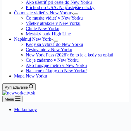
Ako ušetriť pri ceste do New Yorku
Príchod do USA: Najčastejšie otázky
Čo musíte vidieť v New Yorku
Čo musíte vidieť v New Yorku
Všetky atrakcie v New Yorku
Chute New Yorku
Mestský park High Line
Naplánuj New York
Kedy sa vybrať do New Yorku
Cestovanie v New Yorku
New York Pass (2026): čo to je a kedy sa oplatí
Čo je zadarmo v New Yorku
Ako funguje metro v New Yorku
Na lacné nákupy do New Yorku!
Mapa New Yorku
Vyhľadávanie
Menu
Mrakodrapy