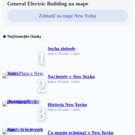
General Electric Building na mape
Zobraziť na mape New Yorku
🔥 Najčítanejšie články
Socha slobody
1
DOBA ČÍTANIA:
5
MIN.
Naj hotely v New Yorku
2
DOBA ČÍTANIA:
3
MIN.
História New Yorku
3
DOBA ČÍTANIA:
3
MIN.
Čo musíte ochutnať v New Yorku