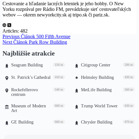
Cestovanie a hľadanie lacných leteniek je jeho hobby. O New
Yorku rozprával pre Rádio FM, prevádzkuje sieť cestovateľských
webov — okrem newyorkcity.sk aj tripo.sk či pariz.sk.
Articles: 482
Previous
Článok
500 Fifth Avenue
Next
Článok
Park Row Building
Najbližšie atrakcie
Seagram Building
Citigroup Center
150 m
200 m
St. Patrick’s Cathedral
Helmsley Building
410 m
430 m
Rockefellerovo
MetLife Building
540 m
560 m
centrum
Museum of Modern
Trump World Tower
600 m
630 m
Art
GE Building
Chrysler Building
660 m
670 m