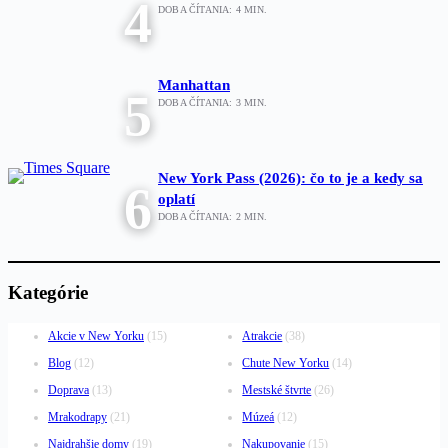
4
DOBA ČÍTANIA:
4
MIN.
Manhattan
5
DOBA ČÍTANIA:
3
MIN.
New York Pass (2026): čo to je a kedy sa
6
oplatí
DOBA ČÍTANIA:
2
MIN.
Kategórie
Akcie v New Yorku
(15)
Atrakcie
(38)
Blog
(12)
Chute New Yorku
(14)
Doprava
(13)
Mestské štvrte
(26)
Mrakodrapy
(21)
Múzeá
(12)
Najdrahšie domy
(19)
Nakupovanie
(15)