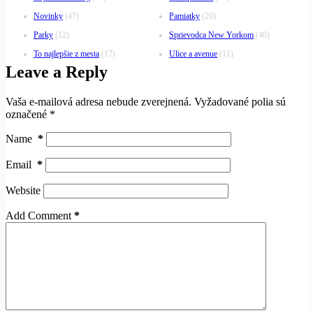
Novinky
(47)
Pamiatky
(20)
Parky
(12)
Sprievodca New Yorkom
(40)
To najlepšie z mesta
(17)
Ulice a avenue
(11)
Leave a Reply
Vaša e-mailová adresa nebude zverejnená.
Vyžadované polia sú
označené
*
Name
*
Email
*
Website
Add Comment
*