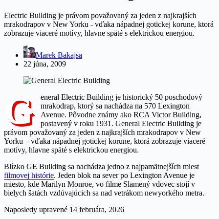
Electric Building je právom považovaný za jeden z najkrajších
mrakodrapov v New Yorku - vďaka nápadnej gotickej korune, ktorá
zobrazuje viaceré motívy, hlavne späté s elektrickou energiou.
Marek Bakajsa
22 júna, 2009
G
eneral Electric Building je historický 50 poschodový
mrakodrap, ktorý sa nachádza na 570 Lexington
Avenue. Pôvodne známy ako RCA Victor Building,
postavený v roku 1931. General Electric Building je
právom považovaný za jeden z najkrajších mrakodrapov v New
Yorku – vďaka nápadnej gotickej korune, ktorá zobrazuje viaceré
motívy, hlavne späté s elektrickou energiou.
Blízko GE Building sa nachádza jedno z najpamätnejších miest
filmovej histórie
. Jeden blok na sever po Lexington Avenue je
miesto, kde Marilyn Monroe, vo filme Slamený vdovec stojí v
bielych šatách vzdúvajúcich sa nad vetrákom newyorkého metra.
Naposledy upravené
14 februára, 2026